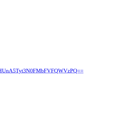
pHUnA5Tyt3N0FMbFVFQWVzPQ==