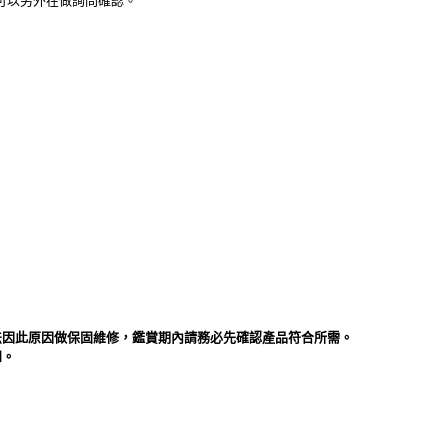
需可以另外在做詢問確認。
法因此原因做保固維修，鑑賞期內請務必先確認產品符合所需。
知。