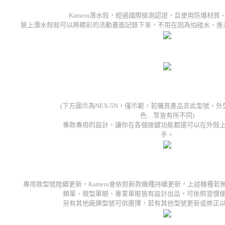
Kamera潛水殼，經過國際檢測認證，且使用防爆材質
裝上潛水殼就可以將精彩的活動畫面記錄下來，不用在因為怕碰水、進
(下方圖示為NEX-5N，僅示範，若購買產品非此型號，
色…等皆有所不同)
專款專用的設計，讓你在各個按鍵功能都還可以在外殼
手。
專用款型號陸續更新，Kamera會依照新款機種持續更新，上述機種
類單、微型單眼、專業單眼皆有設計出品，可依照習慣
另有其他廠牌型號可供選擇，若有其他型號更新或修正