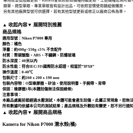
專用款型號陸續更新，Kamera會依照新款機種持續更新，上述機種若無所
類單、微型單眼、專業單眼皆有設計出品，可依照習慣使用鏡組做購買。
另有其他廠牌型號可供選擇，若有其他型號更新或修正以廠商公佈為準。
▲ 收起內容
▼ 展開特別推薦
商品規格
適用型號：Nikon P7000 專用
顏色：橘色
淨量：約400g~550g ±5% 不含配件
材質：聚碳酸酯、ABS、不鏽鋼、防爆玻璃
防水深度：40米以內
防水性能：符合IEC/JIS國際防水認證，相當於”IPX8”
操作溫度：0-40℃
包裝尺寸：約260 x 200 x 190 mm
包裝內容物：O型橡膠圈、矽油、使用說明書、手腕帶、背帶
保固：橡膠圈1年(本體刮傷無法保固維修)
注意事項：
本廠品處廠前都經過水壓測試，本體可能會產生刮傷，此屬正常現象，恕無
所有數據均依據本公司的測試結果；產品規格及外觀如有變更，恕不另行通
▲ 收起內容
▼ 展開商品規格
Kamera for Nikon P7000 潛水殼(橘)