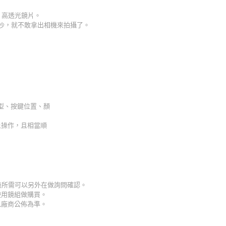
、高透光鏡片。
沙，就不敢拿出相機來拍攝了。
外型、按鍵位置、顏
上操作，且相當順
若無所需可以另外在做詢問確認。
使用鏡組做購買。
以廠商公佈為準。