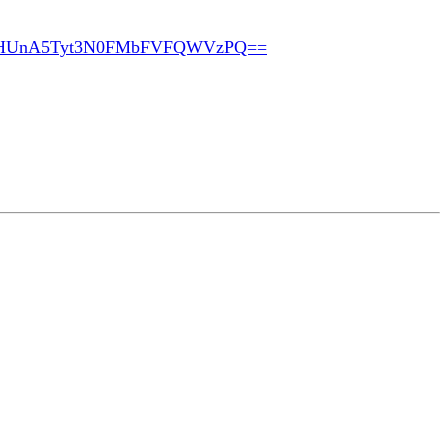
pHUnA5Tyt3N0FMbFVFQWVzPQ==