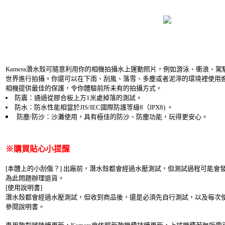
Kamera潛水殼可隨意利用你的相機拍攝水上運動照片，例如游泳、衝浪、駕
世界進行拍攝。你還可以在下雨、刮風、落雪、多塵或者泥濘的環境裡使用
相機提供最佳的保護，令你體驗前所未有的拍攝方式。
防震：通過從膠合板上方1米處掉落的測試。
防水：防水性能相當於JIS/IEC國際防護等級8（IPX8) 。
防塵/防沙：沙灘使用，具有極佳的防沙、防塵功能，玩得更安心。
※購買貼心小提醒
[本體上的小刮傷？] 出廠前，潛水殼都會經過水壓測試，但測試過程可能會
為此問題辦理退貨。
[使用說明書]
潛水殼都會經過水壓測試，但收到商品後，還是必須先自行測試，以及每次
參閱說明書。