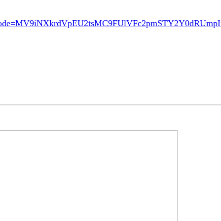
ode=MV9iNXkrdVpEU2tsMC9FUlVFc2pmSTY2Y0dRUm