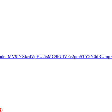
ode=MV9iNXkrdVpEU2tsMC9FUlVFc2pmSTY2Y0dRUm
橘)