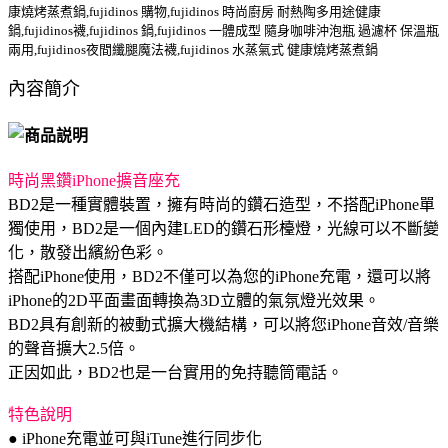
康燒烤蒸煮鍋,fujidinos 購物,fujidinos 時尚廚房 耐熱陶多用途健康
鍋,fujidinos襪,fujidinos 鍋,fujidinos 一體成型 隨身咖啡沖泡瓶 過濾杯 保溫瓶
兩用,fujidinos夜間纖腿魔法襪,fujidinos 水蒸氣式 健康燒烤蒸煮鍋
內容簡介
時尚黑鑽iPhone擴音座充
BD2是一種實體裝置，擁有時尚的鑽石造型，不搭配iPhone單
獨使用，BD2是一個內建LED的鑽石形檯燈，光線可以不斷變
化，散發出繽紛色彩。
搭配iPhone使用，BD2不僅可以為您的iPhone充電，還可以將
iPhone的2D平面畫面轉換為3D立體的氣氛燈光效果。
BD2具有創新的被動式擴大機結構，可以將您iPhone音效/音樂
的聲音擴大2.5倍。
正因如此，BD2也是一台實用的免持聽筒電話。
特色說明
● iPhone充電並可與iTune進行同步化