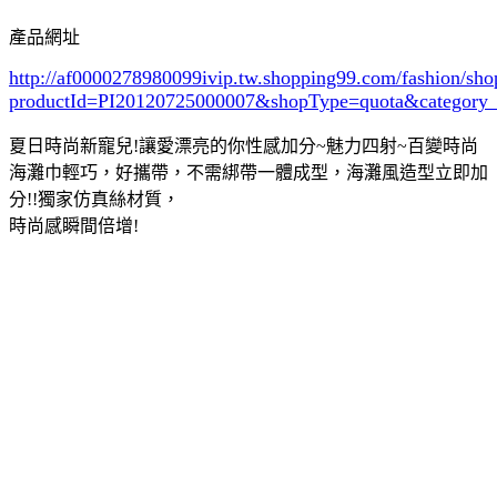
產品網址
http://af0000278980099ivip.tw.shopping99.com/fashion/sh
productId=PI20120725000007&shopType=quota&category
夏日時尚新寵兒
!
讓愛漂亮的你性感加分
~
魅力四射
~
百變時尚
海灘巾輕巧，好攜帶，不需綁帶一體成型，海灘風造型立即加
分
!!
獨家仿真絲材質，
時尚感瞬間倍增
!