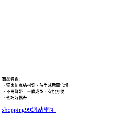
商品特色
:
‧獨家仿真絲材質，時尚感瞬間倍增
!
‧不需綁帶，ㄧ體成型，穿脫方便
!
‧輕巧好攜帶
shopping99網站網址