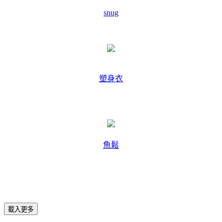
snug
塑身衣
魚鬆
載入更多