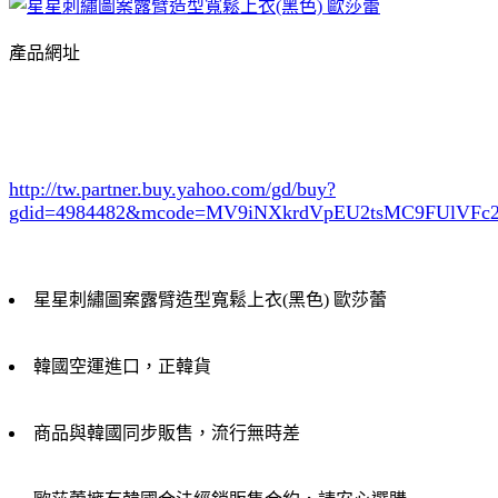
產品網址
http://tw.partner.buy.yahoo.com/gd/buy?
gdid=4984482
&mcode=MV9iNXkrdVpEU2tsMC9FUlVF
星星刺繡圖案露臂造型寬鬆上衣(黑色) 歐莎蕾
韓國空運進口，正韓貨
商品與韓國同步販售，流行無時差