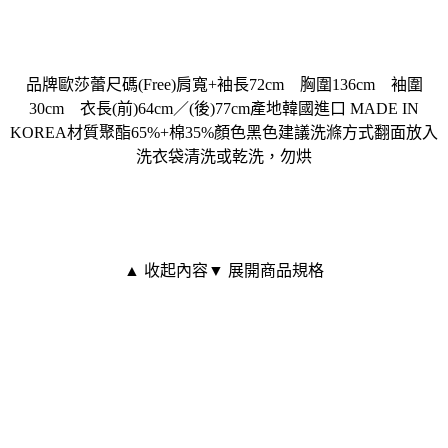
品牌歐莎蕾尺碼(Free)肩寬+袖長72cm 胸圍136cm 袖圍
30cm 衣長(前)64cm／(後)77cm產地韓國進口 MADE IN
KOREA材質聚酯65%+棉35%顏色黑色建議洗滌方式翻面放入
洗衣袋清洗或乾洗，勿烘
▲ 收起內容
▼ 展開商品規格