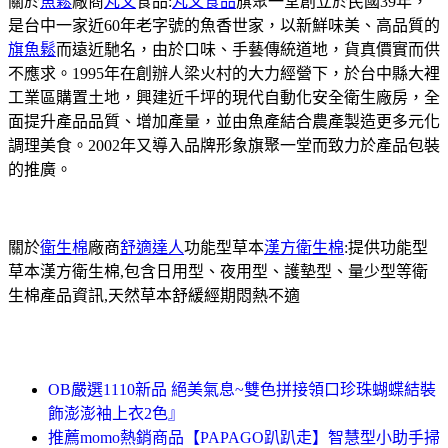
關於
魚鬆
廠商
丸文
食品:
丸文食品
旗聚一堂創立於民國39年，
是台中一家近60年老字號的魚香世家，以新鮮味美、高品質的
旗魚鬆
而遠近馳名，由於口味、手藝傳統道地，貨真價實而供
不應求。1995年在創辦人梁火村的大力經營下，於台中縣大裡
工業區購置土地，興建近千坪的現代自動化安全衛生廠房，全
面提升產品品質、增加產量，並由魚產結合農產製造更多元化
調理美食。2002年又導入品牌形象旗聚一堂而致力於產品包裝
的推廣。
關於
衛生棉
廠商
舒適達人
功能型草本
漢方衛生棉
:提供功能型
草本漢方衛生棉,包含日用型、夜用型、護墊型、量少型等衛
生棉產品資訊,天然草本舒緩經期悶熱不適
OB嚴選1110新品 絕美氣息~雙色拼接領口珍珠蝴蝶結裝
飾澎澎袖上衣2色』
推薦momo熱銷商品【PAPAGO趴趴走】智慧型小助手掃