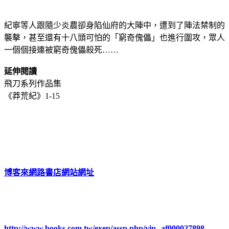
紀寧等人跟隨少炎農卻身陷仙府的大陣中，遭到了陣法禁制的
襲擊，甚至還有十八頭可怕的「窮奇傀儡」也進行圍攻，眾人
一個個接連被窮奇傀儡殺死……
延伸閱讀
飛刀系列作品集
《莽荒紀》1-15
博客來網路書店網站網址
http://www.books.com.tw/exep/assp.php/vip--af000027898