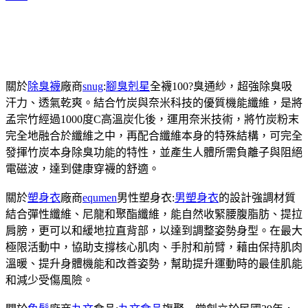
關於
除臭襪
廠商
snug
:
腳臭剋星
全襪100?臭通紗，超強除臭吸
汗力、透氣乾爽。結合竹炭與奈米科技的優質機能纖維，是將
孟宗竹經過1000度C高溫炭化後，運用奈米技術，將竹炭粉末
完全地融合於纖維之中，再配合纖維本身的特殊結構，可完全
發揮竹炭本身除臭功能的特性，並產生人體所需負離子與阻絕
電磁波，達到健康穿襪的舒適。
關於
塑身衣
廠商
equmen
男性塑身衣:
男塑身衣
的設計強調材質
結合彈性纖維、尼龍和聚酯纖維，能自然收緊腰腹脂肪、提拉
肩膀，更可以和緩地拉直背部，以達到調整姿勢身型。在最大
極限活動中，協助支撐核心肌肉、手肘和前臂，藉由保持肌肉
溫暖、提升身體機能和改善姿勢，幫助提升運動時的最佳肌能
和減少受傷風險。