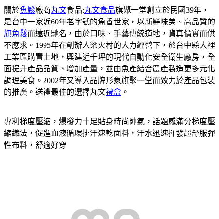
關於
魚鬆
廠商
丸文
食品:
丸文食品
旗聚一堂創立於民國39年，
是台中一家近60年老字號的魚香世家，以新鮮味美、高品質的
旗魚鬆
而遠近馳名，由於口味、手藝傳統道地，貨真價實而供
不應求。1995年在創辦人梁火村的大力經營下，於台中縣大裡
工業區購置土地，興建近千坪的現代自動化安全衛生廠房，全
面提升產品品質、增加產量，並由魚產結合農產製造更多元化
調理美食。2002年又導入品牌形象旗聚一堂而致力於產品包裝
的推廣。送禮最佳的選擇丸文
禮盒
。
專利梯度壓縮，爆發力十足貼身時尚帥氣，話題感滿分梯度壓
縮織法，促進血液循環排汗速乾面料，汗水迅速揮發超舒服彈
性布料，舒適好穿