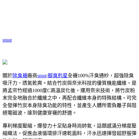
snug
關於
除臭襪
廠商
snug
:
腳臭剋星
全襪100%汗臭通紗，超強除臭
吸汗力、透氣乾爽。結合竹炭與奈米科技的優質機能纖維，是
將孟宗竹經過1000度C高溫炭化後，運用奈米技術，將竹炭粉
末完全地融合於纖維之中，再配合纖維本身的特殊結構，可完
全發揮竹炭本身除臭功能的特性，並產生人體所需負離子與阻
絕電磁波，達到健康穿襪的舒適。
專利梯度壓縮，爆發力十足貼身時尚帥氣，話題感滿分梯度壓
縮織法，促進血液循環排汗速乾面料，汗水迅速揮發超舒服彈