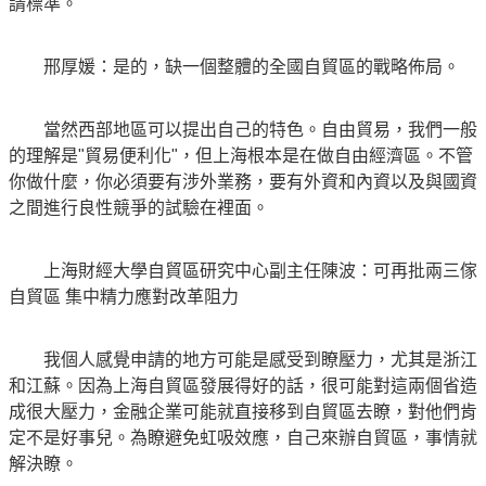
請標準。
邢厚媛：是的，缺一個整體的全國自貿區的戰略佈局。
當然西部地區可以提出自己的特色。自由貿易，我們一般
的理解是"貿易便利化"，但上海根本是在做自由經濟區。不管
你做什麼，你必須要有涉外業務，要有外資和內資以及與國資
之間進行良性競爭的試驗在裡面。
上海財經大學自貿區研究中心副主任陳波：可再批兩三傢
自貿區 集中精力應對改革阻力
我個人感覺申請的地方可能是感受到瞭壓力，尤其是浙江
和江蘇。因為上海自貿區發展得好的話，很可能對這兩個省造
成很大壓力，金融企業可能就直接移到自貿區去瞭，對他們肯
定不是好事兒。為瞭避免虹吸效應，自己來辦自貿區，事情就
解決瞭。