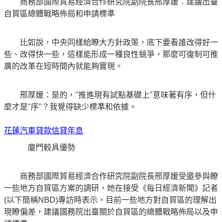
商務部國際貿易經濟合作研究院副院長邢厚媛：建議出臺
自貿區總體戰略佈局和申請標準
比如說，中央同樣給瞭大方針政策，底下要看誰改得好一
些、改得快一些，這樣能形成一種良性競爭，那麼可復制可推
廣的改革在短時間內就能夠實現。
邢厚媛：是的，"推進現有試點基礎上"意味著有序，但什
麼才是"序"？我覺得缺少標準和依據。
花蓮汽車貸款信貸年息
廈門較具優勢
商務部國際貿易經濟合作研究院副院長邢厚媛受邀參與瞭
一些地方自貿區方案的調研，她在接受《每日經濟新聞》記者
(以下簡稱NBD)專訪時表示，目前一些地方對自貿區的理解出
現瞭偏差，建議國務院出臺關於自貿區的總體戰略佈局以及申