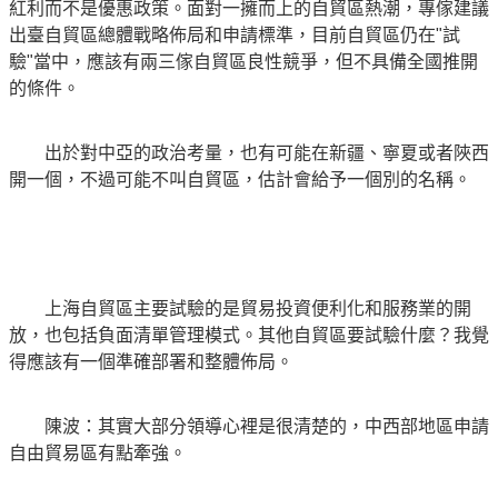
紅利而不是優惠政策。面對一擁而上的自貿區熱潮，專傢建議
出臺自貿區總體戰略佈局和申請標準，目前自貿區仍在"試
驗"當中，應該有兩三傢自貿區良性競爭，但不具備全國推開
的條件。
出於對中亞的政治考量，也有可能在新疆、寧夏或者陜西
開一個，不過可能不叫自貿區，估計會給予一個別的名稱。
上海自貿區主要試驗的是貿易投資便利化和服務業的開
放，也包括負面清單管理模式。其他自貿區要試驗什麼？我覺
得應該有一個準確部署和整體佈局。
陳波：其實大部分領導心裡是很清楚的，中西部地區申請
自由貿易區有點牽強。