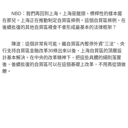
NBD：我們再回到上海。上海是龍頭，標桿性的樣本擺
在那兒。上海正在推動制定自貿區條例。這個自貿區條例，在
後續批復的其他自貿區裡會不會形成最基本的法律框架？
陳波：這個非常有可能。繼自貿區內暫停外資"三法"、央
行支持自貿區金融改革30條出來以後，上海自貿區的頂層設
計基本解決。在中央的改革精神下，把這些具體的細則落實
後，後續批復的自貿區可以在這個基礎上改革，不用再從頭做
瞭。