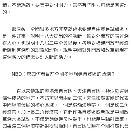
精力不能耗散，要集中對付阻力，當然有些阻力可能是有道理
的。
邢厚媛：全國很多地方非常踴躍地要建自由貿易試驗區，
是一件好事，說明十八大提出的推動新一輪對外開放的表述深
得人心，也說明十八屆三中全會以後，各地對構建開放型經濟
新體制有深刻的認識和理解，說明中國對外開放和改革到現在
這個階段的確需要註入新的活力。
NBD：您如何看目前全國多地想建自貿區的熱潮？
一直以來傳說的粵港澳自貿區、天津自貿區，類似於這類
條件成熟的地方，不妨可以開兩到三傢。天津和廣東剛好代表
中國經濟發展的核心區域，一個是環渤海地帶，一個是珠三角
經濟帶，加上長三角經濟帶，它們作為自貿區或者說是中國改
革深水區試點，不僅能夠促進良性競爭，也能產生輻射效應。
如果這三個經濟帶輻射得很順利，自貿區試驗在全國推廣也會