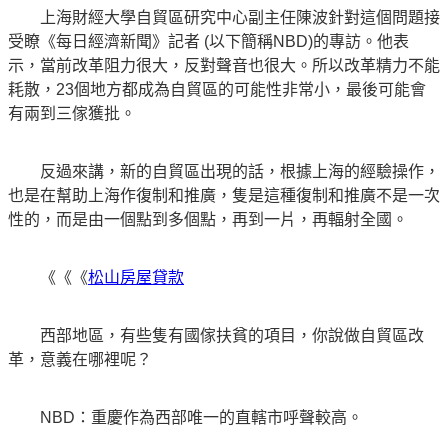
上海財經大學自貿區研究中心副主任陳波針對這個問題接
受瞭《每日經濟新聞》記者 (以下簡稱NBD)的專訪。他表
示，當前改革阻力很大，反對聲音也很大。所以改革精力不能
耗散，23個地方都成為自貿區的可能性非常小，最後可能會
有兩到三傢獲批。
反過來講，新的自貿區出現的話，根據上海的經驗操作，
也是在幫助上海作復制和推廣，隻是這種復制和推廣不是一次
性的，而是由一個點到多個點，再到一片，再輻射全國。
《《《
松山房屋貸款
西部地區，有些隻有國傢扶貧的項目，你說做自貿區改
革，意義在哪裡呢？
NBD：重慶作為西部唯一的直轄市呼聲較高。