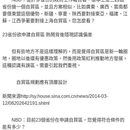
省份搶一個自貿區，並且方案相似，比如廣東、廣西、雲南都
要借東盟這個優勢，新疆、寧夏、陜西要對接東亞，福建、江
蘇、江西爭著要對接上海自貿區。您怎麼看？
23省份欲申建自貿區 熱鬧背後隱現認識偏差
但有些地方不是這樣理解的，而是覺得自貿區是新一輪圈
地，圈地以後還有優惠政策，然後用政策紅利推動地方發展。
這種認識有誤區，需要引起我們重視。
自貿區規劃應有頂層設計
新聞來源http://sy.house.sina.com.cn/news/2014-03-
12/08202642191.shtml
NBD：目前23個省份在申請自貿區，您覺得符合條件的
能有多少？