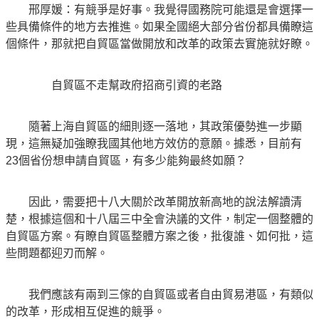
邢厚媛：有競爭是好事。我覺得國務院可能還是會選擇一
些具備條件的地方去推進。如果全國絕大部分省份都具備瞭這
個條件，那就把自貿區當做開放和改革的政策去實施就好瞭。
自貿區不走幫政府招商引資的老路
隨著上海自貿區的細則逐一落地，其政策優勢進一步顯
現，這無疑加強瞭我國其他地方效仿的意願。據悉，目前有
23個省份想申請自貿區，有多少能夠最終如願？
因此，需要把十八大關於改革開放新高地的說法解讀清
楚，根據這個和十八屆三中全會決議的文件，制定一個整體的
自貿區方案。有瞭自貿區整體方案之後，批復誰、如何批，這
些問題都迎刃而解。
我們應該有兩到三傢的自貿區或者自由貿易港區，有類似
的改革，形成相互促進的競爭。