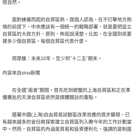
很自然。
面對蜂擁而起的自貿區熱，我個人認為，在不打擊地方熱
情的前提下，中央應該有一個統一的戰略部署，就是要把設立
自貿區的大政方針、原則、佈局說清楚。比如，在全國到底要
建多少個自貿區，每個自貿區代表什麼。
邢厚媛：未來10年，至少到"十二五"期末。
內容來自sina新聞
在全國"兩會"期間，首先吃到螃蟹的上海自貿區和正在準
備獲批的天津自貿區依然是媒體關註的重點。
隨著中國(上海)自由貿易試驗區改革效應的逐步顯現，已
有越來越多的省份將探索建立自貿區列入瞭今年的工作計劃當
中。然而，自貿區的內涵是貿易和投資便利化，強調的是制度