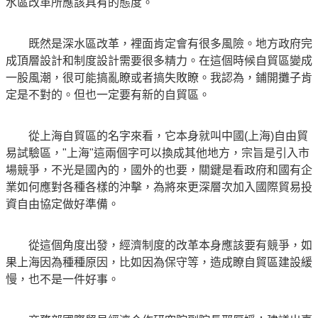
水區改革所應該具有的態度。
既然是深水區改革，裡面肯定會有很多風險。地方政府完
成頂層設計和制度設計需要很多精力。在這個時候自貿區變成
一股風潮，很可能搞亂瞭或者搞失敗瞭。我認為，鋪開攤子肯
定是不對的。但也一定要有新的自貿區。
從上海自貿區的名字來看，它本身就叫中國(上海)自由貿
易試驗區，"上海"這兩個字可以換成其他地方，宗旨是引入市
場競爭，不光是國內的，國外的也要，關鍵是看政府和國有企
業如何應對各種各樣的沖擊，為將來更深層次加入國際貿易投
資自由協定做好準備。
從這個角度出發，經濟制度的改革本身應該要有競爭，如
果上海因為種種原因，比如因為保守等，造成瞭自貿區建設緩
慢，也不是一件好事。