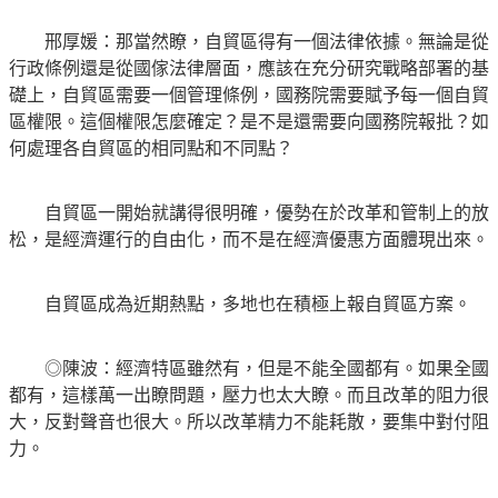
邢厚媛：那當然瞭，自貿區得有一個法律依據。無論是從
行政條例還是從國傢法律層面，應該在充分研究戰略部署的基
礎上，自貿區需要一個管理條例，國務院需要賦予每一個自貿
區權限。這個權限怎麼確定？是不是還需要向國務院報批？如
何處理各自貿區的相同點和不同點？
自貿區一開始就講得很明確，優勢在於改革和管制上的放
松，是經濟運行的自由化，而不是在經濟優惠方面體現出來。
自貿區成為近期熱點，多地也在積極上報自貿區方案。
◎陳波：經濟特區雖然有，但是不能全國都有。如果全國
都有，這樣萬一出瞭問題，壓力也太大瞭。而且改革的阻力很
大，反對聲音也很大。所以改革精力不能耗散，要集中對付阻
力。