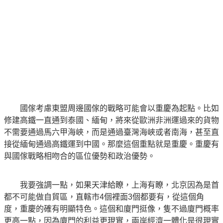
國傢考慮東盟周邊國傢的戰略可能會以重慶為起點。比如
修建高鐵一直通到泰國、緬甸，將來從歐洲非洲運過來的貨物
不需要通過馬六甲海峽，而是通過臺灣海峽或者南海，甚至直
接從緬甸通過高鐵運到中國。那麼這個重點就是重慶。重慶有
與國傢戰略相吻合的區位優勢和政治優勢。
我要強調一點，如果天津給瞭，上海有瞭，北京因為是首
都不可能做自貿區，直轄市4個裡面3個都要有，從這個角
度，重慶的確有明顯特色。這個和廈門挺像，隻不過廈門概率
更高一點，因為廈門的利益更現實，兩岸經濟一體化是很現實