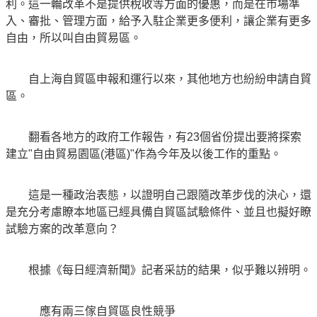
利。這一輪改革不是提供稅收等方面的優惠，而是在市場準
入、審批、管理方面，給予入駐企業更多便利，讓企業有更多
自由，所以叫自由貿易區。
自上海自貿區申報和運行以來，其他地方也紛紛申請自貿
區。
翻看各地方的政府工作報告，有23個省份提出要將探索
建立"自由貿易園區(港區)"作為今年及以後工作的重點。
這是一種政治表態，以證明自己跟隨改革步伐的決心，還
是充分考慮瞭本地區已經具備自貿區試驗條件、並且也擬好瞭
試驗方案的改革意向？
根據《每日經濟新聞》記者采訪的結果，似乎難以辨明。
應有兩三傢自貿區良性競爭