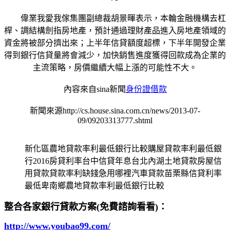
偉業我愛我傢集團副總裁胡景暉表示，本輪金融機構去杠
桿、調結構劍指房地產，預計通過理財產品進入房地產領域的
資金將被部分擠出來；上半年信貸額度超標，下半年開發企業
得到銀行信貸量將會減少，加快銷售進度獲得回款成為企業的
主流策略，房價繼續大幅上漲的可能性不大。
內容來自sina新聞
身份證借款
新聞來源http://cs.house.sina.com.cn/news/2013-07-
09/09203313777.shtml
新化區農地貸款率利最低銀行比較購屋貸款率利最低銀
行2016房貸利率台中信貸年息台北內湖土地貸款房屋信
用貸款貸款率利缺錢急用哪裡汽車貸款苗栗縣信貸利率
最低卑南鄉農地貸款率利最低銀行比較
整合各家銀行貸款方案(免費諮詢看看)：
http://www.youbao99.com/